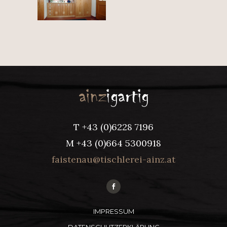
T +43 (0)6228 7196
M +43 (0)664 5300918
iaf
anets
sit@u
relhc
ia-ie
ta.zn
IMPRESSUM